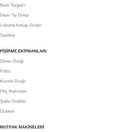
Balık Tezgahı
Depo Tip Dolap
Lokanta Kebap Dolabı
Salatbar
PIŞIRME EKIPMANLARI
Döner Ocağı
Fritöz
Künefe Ocağı
Piliç Makinalar
Şoklu Ocaklar
Ocaklar
MUTFAK MAKINELERI