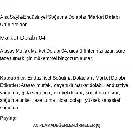
Menü
Ana Sayfa
Endüstriyel Soğutma Dolapları
Market Dolabı
Ürünlere dön
Market Dolabı 04
Atasay Mutfak Market Dolabı 04, gıda ürünlerinizi uzun süre
taze tutmak için mükemmel bir çözüm sunar.
Kategoriler:
Endüstriyel Soğutma Dolapları
,
Market Dolabı
Etiketler:
Atasay mutfak
,
dayanıklı market dolabı
,
endüstriyel
soğutma
,
gıda soğutma
,
market dolabı
,
soğutma dolabı
,
soğutma ünite
,
taze tutma
,
ticari dolap
,
yüksek kapasiteli
soğutma.
Paylaş:
AÇIKLAMA
DEĞERLENDIRMELER (0)