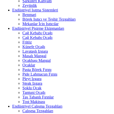
Şarküteri Kahvaltı
Zeytinlik
Endüstriyel Isıtma Sistemleri
Benmari
Börek Isıtıcı ve Teşhir Tezgahları
Mekanlar İçin Isıtıcılar
Endüstriyel Pişirme Ekipmanları
Cağ Kebabı Ocağı
Cağ Kebabı Ocağı
Fritöz
Künefe Ocağı
Lavataşlı Izgara
Masalı Mangal
Ocakbaşı Mangal
Ocaklar
Pasta Börek Fırını
Pide Lahmacun Fırını
Pleyt Izgara
Steak Izgara
Şoklu Ocak
Tantuni Ocağı
Taş Tabanlı Fırınlar
Tost Makinası
Endüstriyel Çalışma Tezgahları
Çalışma Tezgahları