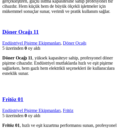
gerçekleştiren, güçlü ısıtma kapasitesine sahip profesyonel bir
cihazdır. Hem küçük hem de büyük ölçekli işletmeler için
mükemmel sonuçlar sunar, verimli ve pratik kullanım sağlar.
Döner Ocağı 11
Endüstriyel Pişirme Ekipmanları
,
Döner Ocağı
5 üzerinden
0
oy aldı
Döner Ocağı 11
, yüksek kapasiteye sahip, profesyonel döner
pişirme cihazıdır. Endüstriyel mutfaklarda hızlı ve eşit pişirme
sağlarken, hem gazlı hem elektrikli seçenekleri ile kullanıcılara
esneklik sunar.
Fritöz 01
Endüstriyel Pişirme Ekipmanları
,
Fritöz
5 üzerinden
0
oy aldı
Fritöz 01
, hızlı ve eşit kızartma performansı sunan, profesyonel