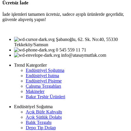
Ücretsiz İade
İade işlemleri tamamen ücretsiz, sadece ayıplı ürünlerde geçerlidir,
güvenle alışveriş yapın!
Şabanoğlu, 62. Sk. No:40, 55330
Tekkeköy/Samsun
0 545 559 11 71
info@atasaymutfak.com
Trend Kategoriler
Endüstriyel Soğutma
Endüstriyel Isıtma
Endüstriyel Pişirme
Çalışma Tezgahları
Makineler
Bakır Teşhir Ürünleri
Endüstriyel Soğutma
Açık Büfe Kahvaltı
Açık Sütlük Dolabı
Balık Tezgahı
Depo Tip Dolap