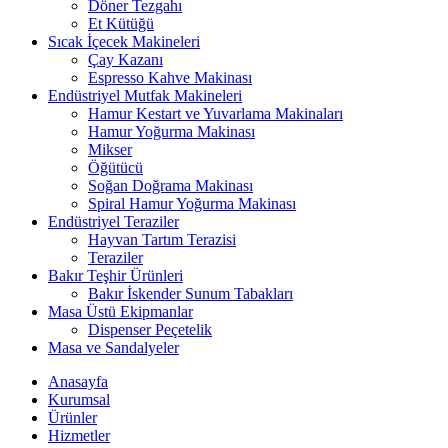
Döner Tezgahı
Et Kütüğü
Sıcak İçecek Makineleri
Çay Kazanı
Espresso Kahve Makinası
Endüstriyel Mutfak Makineleri
Hamur Kestart ve Yuvarlama Makinaları
Hamur Yoğurma Makinası
Mikser
Öğütücü
Soğan Doğrama Makinası
Spiral Hamur Yoğurma Makinası
Endüstriyel Teraziler
Hayvan Tartım Terazisi
Teraziler
Bakır Teşhir Ürünleri
Bakır İskender Sunum Tabakları
Masa Üstü Ekipmanlar
Dispenser Peçetelik
Masa ve Sandalyeler
Anasayfa
Kurumsal
Ürünler
Hizmetler