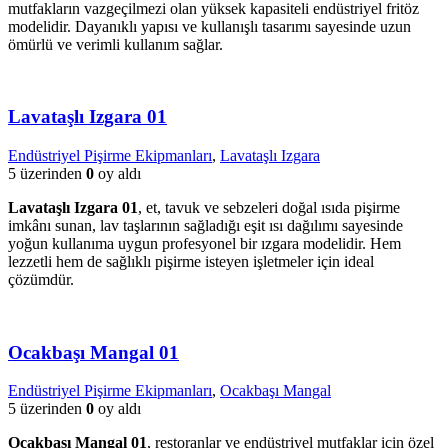
mutfakların vazgeçilmezi olan yüksek kapasiteli endüstriyel fritöz
modelidir. Dayanıklı yapısı ve kullanışlı tasarımı sayesinde uzun
ömürlü ve verimli kullanım sağlar.
Lavataşlı Izgara 01
Endüstriyel Pişirme Ekipmanları
,
Lavataşlı Izgara
5 üzerinden
0
oy aldı
Lavataşlı Izgara 01
, et, tavuk ve sebzeleri doğal ısıda pişirme
imkânı sunan, lav taşlarının sağladığı eşit ısı dağılımı sayesinde
yoğun kullanıma uygun profesyonel bir ızgara modelidir. Hem
lezzetli hem de sağlıklı pişirme isteyen işletmeler için ideal
çözümdür.
Ocakbaşı Mangal 01
Endüstriyel Pişirme Ekipmanları
,
Ocakbaşı Mangal
5 üzerinden
0
oy aldı
Ocakbaşı Mangal 01
, restoranlar ve endüstriyel mutfaklar için özel