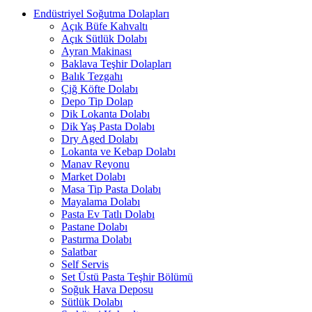
Endüstriyel Soğutma Dolapları
Açık Büfe Kahvaltı
Açık Sütlük Dolabı
Ayran Makinası
Baklava Teşhir Dolapları
Balık Tezgahı
Çiğ Köfte Dolabı
Depo Tip Dolap
Dik Lokanta Dolabı
Dik Yaş Pasta Dolabı
Dry Aged Dolabı
Lokanta ve Kebap Dolabı
Manav Reyonu
Market Dolabı
Masa Tip Pasta Dolabı
Mayalama Dolabı
Pasta Ev Tatlı Dolabı
Pastane Dolabı
Pastırma Dolabı
Salatbar
Self Servis
Set Üstü Pasta Teşhir Bölümü
Soğuk Hava Deposu
Sütlük Dolabı