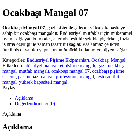
Ocakbaşı Mangal 07
Ocakbaşı Mangal 07
, gazlı sistemle çalışan, yüksek kapasiteye
sahip bir ocakbaşı mangaldır. Endüstriyel mutfaklar için mükemmel
uyum sağlayan bu model, etlerinizi eşit bir şekilde pişirirken, hızla
ısınma özelliği ile zaman tasarrufu sağlar. Paslanmaz çelikten
üretilmiş dayanıklı yapısı, uzun ömürlü kullanım ve hijyen sağlar.
Kategoriler:
Endüstriyel Pişirme Ekipmanları
,
Ocakbaşı Mangal
Etiketler:
endüstriyel mangal
,
et pişirme mangalı
,
gazlı ocakbaşı
mangal
,
mutfak mangalı
,
ocakbaşı mangal 07
,
ocakbaşı pişirme
sistemi
,
paslanmaz mangal
,
profesyonel mangal
,
restoran tipi
mangal
,
yüksek kapasiteli mangal
Paylaş:
Açıklama
Değerlendirmeler (0)
Açıklama
Açıklama