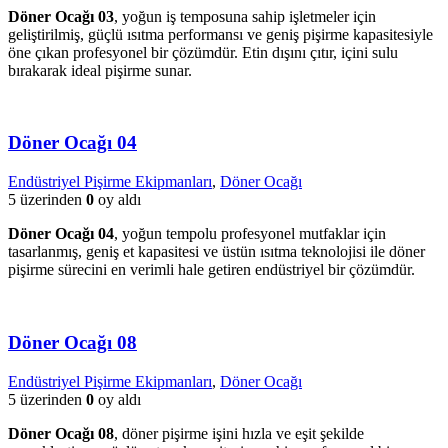
Döner Ocağı 03
, yoğun iş temposuna sahip işletmeler için
geliştirilmiş, güçlü ısıtma performansı ve geniş pişirme kapasitesiyle
öne çıkan profesyonel bir çözümdür. Etin dışını çıtır, içini sulu
bırakarak ideal pişirme sunar.
Döner Ocağı 04
Endüstriyel Pişirme Ekipmanları
,
Döner Ocağı
5 üzerinden
0
oy aldı
Döner Ocağı 04
, yoğun tempolu profesyonel mutfaklar için
tasarlanmış, geniş et kapasitesi ve üstün ısıtma teknolojisi ile döner
pişirme sürecini en verimli hale getiren endüstriyel bir çözümdür.
Döner Ocağı 08
Endüstriyel Pişirme Ekipmanları
,
Döner Ocağı
5 üzerinden
0
oy aldı
Döner Ocağı 08
, döner pişirme işini hızla ve eşit şekilde