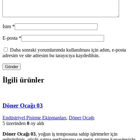
İsim
*
E-posta
*
Daha sonraki yorumlarımda kullanılması için adım, e-posta
adresim ve site adresim bu tarayıcıya kaydedilsin.
İlgili ürünler
Döner Ocağı 03
Endüstriyel Pişirme Ekipmanları
,
Döner Ocağı
5 üzerinden
0
oy aldı
Döner Ocağı 03
, yoğun iş temposuna sahip işletmeler için
geliştirilmiş, güçlü ısıtma performansı ve geniş pişirme kapasitesiyle