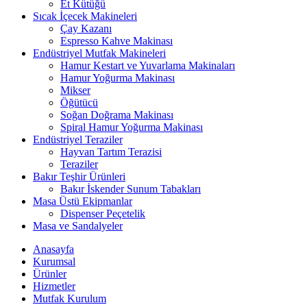
Et Kütüğü
Sıcak İçecek Makineleri
Çay Kazanı
Espresso Kahve Makinası
Endüstriyel Mutfak Makineleri
Hamur Kestart ve Yuvarlama Makinaları
Hamur Yoğurma Makinası
Mikser
Öğütücü
Soğan Doğrama Makinası
Spiral Hamur Yoğurma Makinası
Endüstriyel Teraziler
Hayvan Tartım Terazisi
Teraziler
Bakır Teşhir Ürünleri
Bakır İskender Sunum Tabakları
Masa Üstü Ekipmanlar
Dispenser Peçetelik
Masa ve Sandalyeler
Anasayfa
Kurumsal
Ürünler
Hizmetler
Mutfak Kurulum