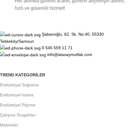
Her adımda güvenli ticaret, güvenli alışverişin adresi,
hızlı ve güvenilir hizmet!
Şabanoğlu, 62. Sk. No:40, 55330
Tekkeköy/Samsun
0 545 559 11 71
info@atasaymutfak.com
TREND KATEGORILER
Endüstriyel Soğutma
Endüstriyel Isıtma
Endüstriyel Pişirme
Çalışma Tezgahları
Makineler