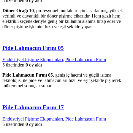
5 üzerinden
0
oy aldı
Döner Ocağı 10
, profesyonel mutfaklar için tasarlanmış, yüksek
verimli ve dayanıklı bir döner pişirme cihazıdır. Hem gazlı hem
elektrikli seçenekleriyle geniş bir kullanım alanına hitap eder ve
döner pişirme işlemini hızlı ve eşit şekilde yapar.
Pide Lahmacun Fırını 05
Endüstriyel Pişirme Ekipmanları
,
Pide Lahmacun Fırını
5 üzerinden
0
oy aldı
Pide Lahmacun Fırını 05
, geniş iç hacmi ve güçlü ısıtma
teknolojisi ile pide ve lahmacunları hızlı ve eşit şekilde pişirerek
mükemmel sonuçlar sunar.
Pide Lahmacun Fırını 17
Endüstriyel Pişirme Ekipmanları
,
Pide Lahmacun Fırını
5 üzerinden
0
oy aldı