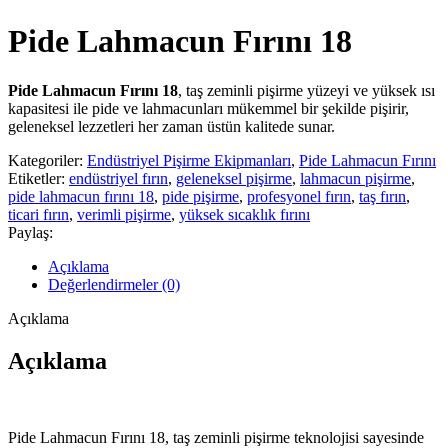
Pide Lahmacun Fırını 18
Pide Lahmacun Fırını 18
, taş zeminli pişirme yüzeyi ve yüksek ısı
kapasitesi ile pide ve lahmacunları mükemmel bir şekilde pişirir,
geleneksel lezzetleri her zaman üstün kalitede sunar.
Kategoriler:
Endüstriyel Pişirme Ekipmanları
,
Pide Lahmacun Fırını
Etiketler:
endüstriyel fırın
,
geleneksel pişirme
,
lahmacun pişirme
,
pide lahmacun fırını 18
,
pide pişirme
,
profesyonel fırın
,
taş fırın
,
ticari fırın
,
verimli pişirme
,
yüksek sıcaklık fırını
Paylaş:
Açıklama
Değerlendirmeler (0)
Açıklama
Açıklama
Pide Lahmacun Fırını 18, taş zeminli pişirme teknolojisi sayesinde