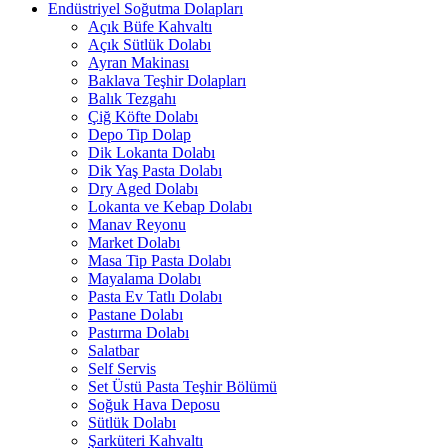
Endüstriyel Soğutma Dolapları
Açık Büfe Kahvaltı
Açık Sütlük Dolabı
Ayran Makinası
Baklava Teşhir Dolapları
Balık Tezgahı
Çiğ Köfte Dolabı
Depo Tip Dolap
Dik Lokanta Dolabı
Dik Yaş Pasta Dolabı
Dry Aged Dolabı
Lokanta ve Kebap Dolabı
Manav Reyonu
Market Dolabı
Masa Tip Pasta Dolabı
Mayalama Dolabı
Pasta Ev Tatlı Dolabı
Pastane Dolabı
Pastırma Dolabı
Salatbar
Self Servis
Set Üstü Pasta Teşhir Bölümü
Soğuk Hava Deposu
Sütlük Dolabı
Şarküteri Kahvaltı