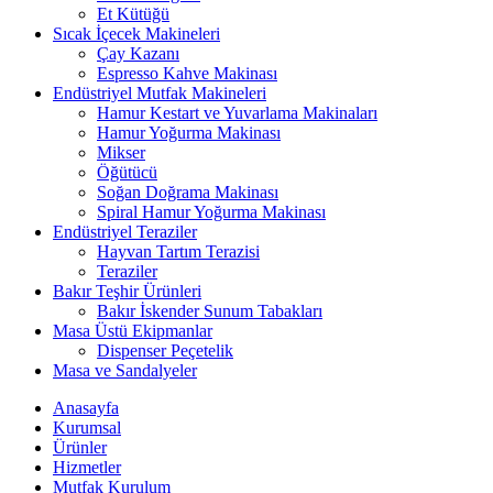
Et Kütüğü
Sıcak İçecek Makineleri
Çay Kazanı
Espresso Kahve Makinası
Endüstriyel Mutfak Makineleri
Hamur Kestart ve Yuvarlama Makinaları
Hamur Yoğurma Makinası
Mikser
Öğütücü
Soğan Doğrama Makinası
Spiral Hamur Yoğurma Makinası
Endüstriyel Teraziler
Hayvan Tartım Terazisi
Teraziler
Bakır Teşhir Ürünleri
Bakır İskender Sunum Tabakları
Masa Üstü Ekipmanlar
Dispenser Peçetelik
Masa ve Sandalyeler
Anasayfa
Kurumsal
Ürünler
Hizmetler
Mutfak Kurulum