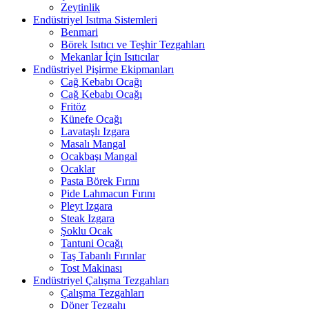
Zeytinlik
Endüstriyel Isıtma Sistemleri
Benmari
Börek Isıtıcı ve Teşhir Tezgahları
Mekanlar İçin Isıtıcılar
Endüstriyel Pişirme Ekipmanları
Cağ Kebabı Ocağı
Cağ Kebabı Ocağı
Fritöz
Künefe Ocağı
Lavataşlı Izgara
Masalı Mangal
Ocakbaşı Mangal
Ocaklar
Pasta Börek Fırını
Pide Lahmacun Fırını
Pleyt Izgara
Steak Izgara
Şoklu Ocak
Tantuni Ocağı
Taş Tabanlı Fırınlar
Tost Makinası
Endüstriyel Çalışma Tezgahları
Çalışma Tezgahları
Döner Tezgahı