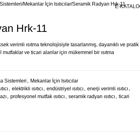
 Sistemleri
Mekanlar İçin Isıtıcılar
Seramik Radyan Hrk-11
E-KATALO
an Hrk-11
ksek verimli ısıtma teknolojisiyle tasarlanmış, dayanıklı ve pratik
yel mutfaklar ve ticari alanlar için mükemmel bir ısıtma
ma Sistemleri
,
Mekanlar İçin Isıtıcılar
tıcı
,
elektrikli ısıtıcı
,
endüstriyel ısıtıcı
,
enerji verimli ısıtıcı
,
hazı
,
profesyonel mutfak ısıtıcı
,
seramik radyan ısıtıcı
,
ticari