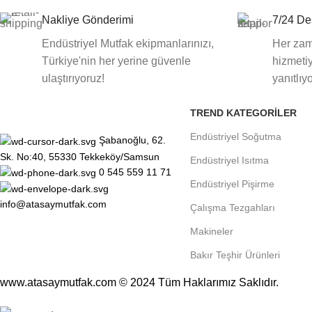
Nakliye Gönderimi
7/24 De
Endüstriyel Mutfak ekipmanlarınızı,
Her zam
Türkiye'nin her yerine güvenle
hizmetiy
ulaştırıyoruz!
yanıtlıy
TREND KATEGORILER
Endüstriyel Soğutma
Şabanoğlu, 62.
Sk. No:40, 55330 Tekkeköy/Samsun
Endüstriyel Isıtma
0 545 559 11 71
Endüstriyel Pişirme
info@atasaymutfak.com
Çalışma Tezgahları
Makineler
Bakır Teşhir Ürünleri
www.atasaymutfak.com © 2024 Tüm Haklarımız Saklıdır.