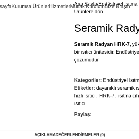
Ana Sayfa
Endüstriyel Isıtma
sayfa
Kurumsal
Ürünler
Hizmetler
Mutfak Kurulum
Bize Ulaşın
Ürünlere dön
Seramik Rady
Seramik Radyan HRK-7
, yü
bir ısıtıcı ünitesidir. Endüstri
çözümüdür.
Kategoriler:
Endüstriyel Isıt
Etiketler:
dayanıklı seramik ısı
hızlı ısıtıcı
,
HRK-7
,
ısıtma ci
ısıtıcı
Paylaş:
AÇIKLAMA
DEĞERLENDIRMELER (0)