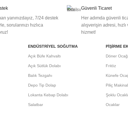
stek
Güvenli Ticaret
an yanınızdayız, 7/24 destek
Her adımda güvenli tica
le, sorularınızı hızlıca
alışverişin adresi, hızlı
oruz!
hizmet!
ENDÜSTRIYEL SOĞUTMA
PIŞIRME E
Açık Büfe Kahvaltı
Döner Ocağ
Açık Sütlük Dolabı
Fritöz
Balık Tezgahı
Künefe Oca
Depo Tip Dolap
Piliç Makina
Lokanta Kebap Dolabı
Şoklu Ocakl
Salatbar
Ocaklar