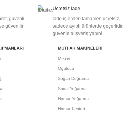
Ücretsiz İade
ret, güvenli
İade işlemleri tamamen ücretsiz,
 ve güvenilir
sadece ayıplı ürünlerde geçerlidir,
güvenle alışveriş yapın!
KIPMANLARI
MUTFAK MAKINELERI
ı
Mikser
Öğütücü
ğı
Soğan Doğrama
lar
Spiral Yoğurma
ar
Hamur Yoğurma
Hamur Kestart