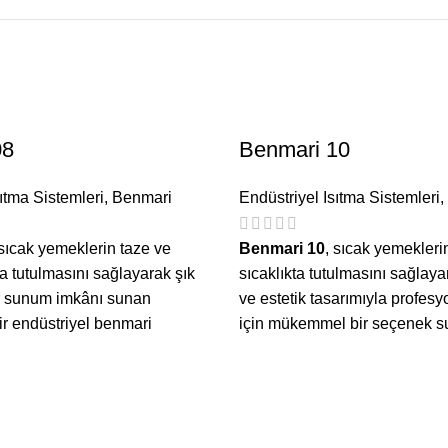
08
Benmari 10
sıtma Sistemleri
,
Benmari
Endüstriyel Isıtma Sistemleri
,
 sıcak yemeklerin taze ve
Benmari 10
, sıcak yemekleri
ta tutulmasını sağlayarak şık
sıcaklıkta tutulmasını sağlaya
ir sunum imkânı sunan
ve estetik tasarımıyla profesy
ir endüstriyel benmari
için mükemmel bir seçenek s