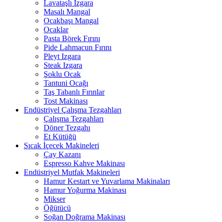
Lavataşlı Izgara
Masalı Mangal
Ocakbaşı Mangal
Ocaklar
Pasta Börek Fırını
Pide Lahmacun Fırını
Pleyt Izgara
Steak Izgara
Şoklu Ocak
Tantuni Ocağı
Taş Tabanlı Fırınlar
Tost Makinası
Endüstriyel Çalışma Tezgahları
Çalışma Tezgahları
Döner Tezgahı
Et Kütüğü
Sıcak İçecek Makineleri
Çay Kazanı
Espresso Kahve Makinası
Endüstriyel Mutfak Makineleri
Hamur Kestart ve Yuvarlama Makinaları
Hamur Yoğurma Makinası
Mikser
Öğütücü
Soğan Doğrama Makinası