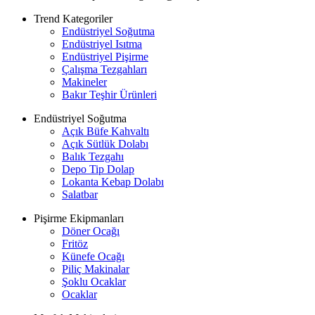
Trend Kategoriler
Endüstriyel Soğutma
Endüstriyel Isıtma
Endüstriyel Pişirme
Çalışma Tezgahları
Makineler
Bakır Teşhir Ürünleri
Endüstriyel Soğutma
Açık Büfe Kahvaltı
Açık Sütlük Dolabı
Balık Tezgahı
Depo Tip Dolap
Lokanta Kebap Dolabı
Salatbar
Pişirme Ekipmanları
Döner Ocağı
Fritöz
Künefe Ocağı
Piliç Makinalar
Şoklu Ocaklar
Ocaklar