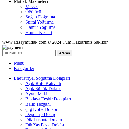
Mutfak Makineleri
Mikser
Öğütücü
Soğan Doğrama
Spiral Yoğurma
Hamur Yoğurma
Hamur Kestart
www.atasaymutfak.com © 2024 Tüm Haklarımız Saklıdır.
Arama
Menü
Kategoriler
Endüstriyel Soğutma Dolapları
Açık Büfe Kahvaltı
Açık Sütlük Dolabı
Ayran Makinası
Baklava Teşhir Dolapları
Balık Tezgahı
Çiğ Köfte Dolabı
Depo Tip Dolap
Dik Lokanta Dolabı
Dik Yaş Pasta Dolabı