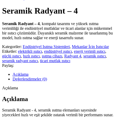
Seramik Radyant – 4
Seramik Radyant – 4
, kompakt tasarımı ve yüksek ısıtma
verimliliği ile endüstriyel mutfaklar ve ticari alanlar için mükemmel
bir ısıtıcı çözümüdür. Dayanıklı seramik malzeme ile tasarlanmış bu
model, hızlı ısıtma sağlar ve enerji tasarrufu sunar.
Kategoriler:
Endüstriyel Isıtma Sistemleri
,
Mekanlar İçin Isıtıcılar
Etiketler:
elektrikli ısıtıcı
,
endüstriyel ısıtıcı
,
enerji verimli ısıtıcı
,
güçlü ısıtıcı
,
hızlı ısıtıcı
,
ısıtma cihazı
,
Radyant 4
,
seramik ısıtıcı
,
seramik radyant ısıtıcı
,
ticari mutfak ısıtıcı
Paylaş:
Açıklama
Değerlendirmeler (0)
Açıklama
Açıklama
Seramik Radyant - 4, seramik ısıtma elemanları sayesinde
yiyecekleri hızlı ve eşit şekilde ısıtarak verimli bir performans sunar.