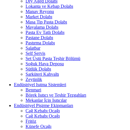
Dry Aged Dolabı
Lokanta ve Kebap Dolabı
Manav Reyonu
Market Dolabı
Masa Tip Pasta Dolabı
Mayalama Dolabı
Pasta Ev Tatlı Dolabı
Pastane Dolabı
Pastırma Dolabı
Salatbar
Self Servis
Set Üstü Pasta Teşhir Bölümü
Soğuk Hava Deposu
Sütlük Dolabı
Şarküteri Kahvaltı
Zeytinlik
Endüstriyel Isıtma Sistemleri
Benmari
Börek Isıtıcı ve Teşhir Tezgahları
Mekanlar İçin Isıtıcılar
Endüstriyel Pişirme Ekipmanları
Cağ Kebabı Ocağı
Cağ Kebabı Ocağı
Fritöz
Künefe Ocağı