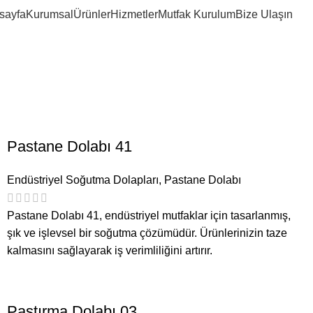
erji verimli so
sayfa
Kurumsal
Ürünler
Hizmetler
Mutfak Kurulum
Bize Ulaşın
Pastane Dolabı 41
Endüstriyel Soğutma Dolapları
,
Pastane Dolabı
Pastane Dolabı 41, endüstriyel mutfaklar için tasarlanmış,
şık ve işlevsel bir soğutma çözümüdür. Ürünlerinizin taze
kalmasını sağlayarak iş verimliliğini artırır.
Pastırma Dolabı 03