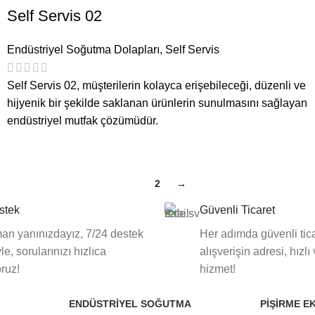
Self Servis 02
Endüstriyel Soğutma Dolapları
,
Self Servis
Self Servis 02, müşterilerin kolayca erişebileceği, düzenli ve
hijyenik bir şekilde saklanan ürünlerin sunulmasını sağlayan
endüstriyel mutfak çözümüdür.
1
2
→
stek
Güvenli Ticaret
an yanınızdayız, 7/24 destek
Her adımda güvenli tica
le, sorularınızı hızlıca
alışverişin adresi, hızlı
oruz!
hizmet!
ENDÜSTRIYEL SOĞUTMA
PIŞIRME E