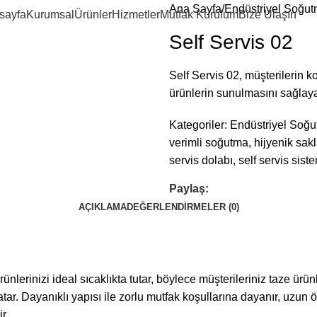
Ana Sayfa
Endüstriyel Soğut
sayfa
Kurumsal
Ürünler
Hizmetler
Mutfak Kurulum
Bize Ulaşın
Self Servis 02
Self Servis 02, müşterilerin k
ürünlerin sunulmasını sağlay
Kategoriler:
Endüstriyel Soğu
verimli soğutma
,
hijyenik sa
servis dolabı
,
self servis sist
Paylaş:
AÇIKLAMA
DEĞERLENDIRMELER (0)
nlerinizi ideal sıcaklıkta tutar, böylece müşterileriniz taze ürünl
atar. Dayanıklı yapısı ile zorlu mutfak koşullarına dayanır, uzun 
r.