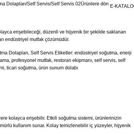
ma Dolapları
Self Servis
Self Servis 02
Ürünlere dön
E-KATALO
olayca erişebileceği, düzenli ve hijyenik bir şekilde saklanan
an endüstriyel mutfak çözümüdür.
tma Dolapları
,
Self Servis
Etiketler:
endüstriyel soğutma
,
enerji
klama
,
profesyonel mutfak
,
restoran ekipmanı
,
self servis
,
self
emi
,
ticari soğutma
,
ürün sunum dolabı
ere kolayca erişebilir. Etkili soğutma sistemi, ürünlerinizin
ömürlü kullanım sunar. Kolay temizlenebilir iç yüzeyler, hijyenik