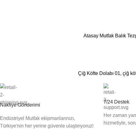
Atasay Mutfak Balık Tezg
Çiğ Köfte Dolabı 01, çiğ kö
7/24 Destek
Nakliye Gönderimi
Her zaman yanı
Endüstriyel Mutfak ekipmanlarınızı,
hizmetiyle, soru
Türkiye'nin her yerine güvenle ulaştırıyoruz!