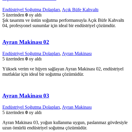
Endüstriyel Soğutma Dolapları
,
Açık Büfe Kahvaltı
5 üzerinden
0
oy aldı
Şık tasarımı ve üstün soğutma performansıyla Açık Büfe Kahvaltı
04, profesyonel sunumlar için ideal bir endüstriyel çözümdür.
Ayran Makinası 02
Endüstriyel Soğutma Dolapları
,
Ayran Makinası
5 üzerinden
0
oy aldı
Yüksek verim ve hijyen sağlayan Ayran Makinası 02, endüstriyel
mutfaklar için ideal bir soğutma çözümüdür.
Ayran Makinası 03
Endüstriyel Soğutma Dolapları
,
Ayran Makinası
5 üzerinden
0
oy aldı
Ayran Makinası 03, yoğun kullanıma uygun, paslanmaz gövdesiyle
uzun ömürlü endüstriyel soğutma çözümüdür.