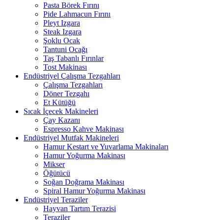
Pasta Börek Fırını
Pide Lahmacun Fırını
Pleyt Izgara
Steak Izgara
Şoklu Ocak
Tantuni Ocağı
Taş Tabanlı Fırınlar
Tost Makinası
Endüstriyel Çalışma Tezgahları
Çalışma Tezgahları
Döner Tezgahı
Et Kütüğü
Sıcak İçecek Makineleri
Çay Kazanı
Espresso Kahve Makinası
Endüstriyel Mutfak Makineleri
Hamur Kestart ve Yuvarlama Makinaları
Hamur Yoğurma Makinası
Mikser
Öğütücü
Soğan Doğrama Makinası
Spiral Hamur Yoğurma Makinası
Endüstriyel Teraziler
Hayvan Tartım Terazisi
Teraziler