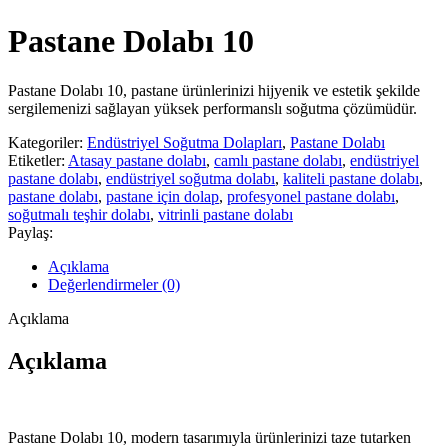
Pastane Dolabı 10
Pastane Dolabı 10, pastane ürünlerinizi hijyenik ve estetik şekilde
sergilemenizi sağlayan yüksek performanslı soğutma çözümüdür.
Kategoriler:
Endüstriyel Soğutma Dolapları
,
Pastane Dolabı
Etiketler:
Atasay pastane dolabı
,
camlı pastane dolabı
,
endüstriyel
pastane dolabı
,
endüstriyel soğutma dolabı
,
kaliteli pastane dolabı
,
pastane dolabı
,
pastane için dolap
,
profesyonel pastane dolabı
,
soğutmalı teşhir dolabı
,
vitrinli pastane dolabı
Paylaş:
Açıklama
Değerlendirmeler (0)
Açıklama
Açıklama
Pastane Dolabı 10, modern tasarımıyla ürünlerinizi taze tutarken