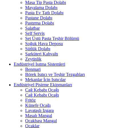
Masa Tip Pasta Dolabı
Mayalama Dolabı
Pasta Ev Tatlı Dolabı
Pastane Dolabı
Pastırma Dolabı
Salatbar
Self Servis
Set Üstü Pasta Teşhir Bölümü
Soğuk Hava Deposu
Sütlük Dolabı
Şarküteri Kahvaltı
Zeytinlik
Endüstriyel Isıtma Sistemleri
Benmari
Börek Isıtıcı ve Teşhir Tezgahları
Mekanlar İçin Isıtıcılar
Endüstriyel Pişirme Ekipmanları
Cağ Kebabı Ocağı
Cağ Kebabı Ocağı
Fritöz
Künefe Ocağı
Lavataşlı Izgara
Masalı Mangal
Ocakbaşı Mangal
Ocaklar