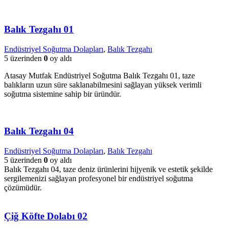
Balık Tezgahı 01
Endüstriyel Soğutma Dolapları
,
Balık Tezgahı
5 üzerinden
0
oy aldı
Atasay Mutfak Endüstriyel Soğutma Balık Tezgahı 01, taze
balıkların uzun süre saklanabilmesini sağlayan yüksek verimli
soğutma sistemine sahip bir üründür.
Balık Tezgahı 04
Endüstriyel Soğutma Dolapları
,
Balık Tezgahı
5 üzerinden
0
oy aldı
Balık Tezgahı 04, taze deniz ürünlerini hijyenik ve estetik şekilde
sergilemenizi sağlayan profesyonel bir endüstriyel soğutma
çözümüdür.
Çiğ Köfte Dolabı 02