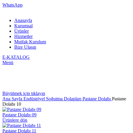
WhatsApp
Anasayfa
Kurumsal
Ürünler
Hizmetler
Mutfak Kurulum
Bize Ulaşın
E-KATALOG
Menü
Büyütmek için tıklayın
Ana Sayfa
Endüstriyel Soğutma Dolapları
Pastane Dolabı
Pastane
Dolabı 10
Pastane Dolabı 09
Ürünlere dön
Pastane Dolabı 11