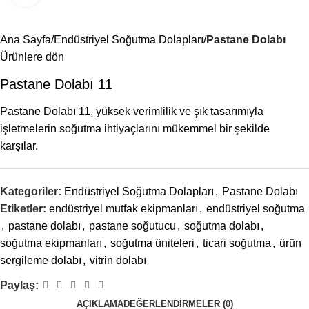
Menü
Ana Sayfa
Endüstriyel Soğutma Dolapları
Pastane Dolabı
Ürünlere dön
Pastane Dolabı 11
Pastane Dolabı 11, yüksek verimlilik ve şık tasarımıyla
işletmelerin soğutma ihtiyaçlarını mükemmel bir şekilde
karşılar.
Kategoriler:
Endüstriyel Soğutma Dolapları
,
Pastane Dolabı
Etiketler:
endüstriyel mutfak ekipmanları
,
endüstriyel soğutma
,
pastane dolabı
,
pastane soğutucu
,
soğutma dolabı
,
soğutma ekipmanları
,
soğutma üniteleri
,
ticari soğutma
,
ürün
sergileme dolabı
,
vitrin dolabı
Paylaş:
AÇIKLAMA
DEĞERLENDIRMELER (0)