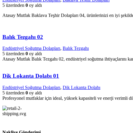
5 üzerinden
0
oy aldı
Atasay Mutfak Baklava Teşhir Dolapları 04, ürünlerinizi en iyi şekil
Balık Tezgahı 02
Endüstriyel Soğutma Dolapları
,
Balık Tezgahı
5 üzerinden
0
oy aldı
Atasay Mutfak Balık Tezgahı 02, endüstriyel soğutma ihtiyaçlarını kar
Dik Lokanta Dolabı 01
Endüstriyel Soğutma Dolapları
,
Dik Lokanta Dolabı
5 üzerinden
0
oy aldı
Profesyonel mutfaklar için ideal, yüksek kapasiteli ve enerji verimli di
Nakliye Gönderimi