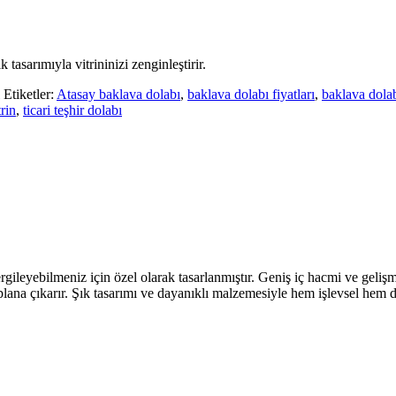
tasarımıyla vitrininizi zenginleştirir.
Etiketler:
Atasay baklava dolabı
,
baklava dolabı fiyatları
,
baklava dolab
rin
,
ticari teşhir dolabı
rgileyebilmeniz için özel olarak tasarlanmıştır. Geniş iç hacmi ve gelişm
lana çıkarır. Şık tasarımı ve dayanıklı malzemesiyle hem işlevsel hem 