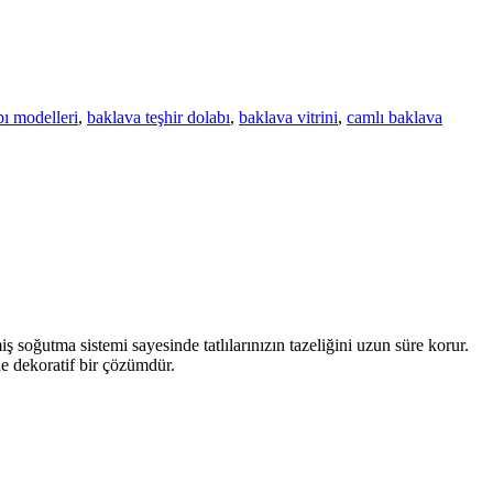
ı modelleri
,
baklava teşhir dolabı
,
baklava vitrini
,
camlı baklava
iş soğutma sistemi sayesinde tatlılarınızın tazeliğini uzun süre korur.
de dekoratif bir çözümdür.