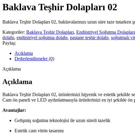
Baklava Teşhir Dolapları 02
Baklava Teşhir Dolapları 02, baklavalarınızı uzun süre taze tutarken şık 
Kategoriler:
Baklava Teşhir Dolapları
,
Endüstriyel Soğutma Dolapları
dolabı
,
endüstriyel soğutma dolabı
,
pastane teşhir dolabı
,
soğutmalı vit
Paylaş:
Açıklama
Değerlendirmeler (0)
Açıklama
Açıklama
Baklava Teşhir Dolapları 02, ürünlerinizi hijyenik ve estetik şekilde se
Cam ön paneli ve LED aydınlatmasıyla ürünlerinizi en iyi şekilde ön p
Avantajlar:
Gelişmiş soğutma teknolojisi ile uzun süreli tazelik
Estetik cam vitrin tasarımı