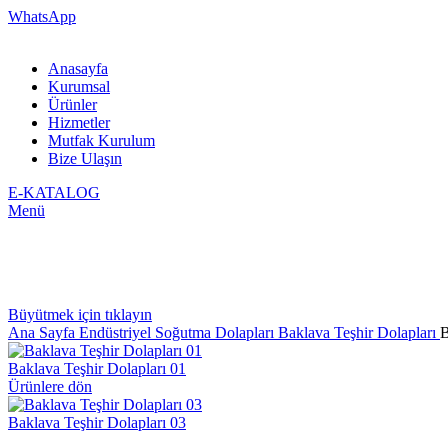
WhatsApp
Anasayfa
Kurumsal
Ürünler
Hizmetler
Mutfak Kurulum
Bize Ulaşın
E-KATALOG
Menü
Büyütmek için tıklayın
Ana Sayfa
Endüstriyel Soğutma Dolapları
Baklava Teşhir Dolapları
B
Baklava Teşhir Dolapları 01
Ürünlere dön
Baklava Teşhir Dolapları 03