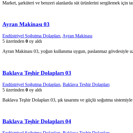
Market, şarküteri ve benzeri alanlarda süt ürünlerini sergilemek için tas
Ayran Makinası 03
Endüstriyel Soğutma Dolapları
,
Ayran Makinası
5 üzerinden
0
oy aldı
Ayran Makinası 03, yoğun kullanıma uygun, paslanmaz gövdesiyle u
Baklava Teşhir Dolapları 03
Endüstriyel Soğutma Dolapları
,
Baklava Teşhir Dolapları
5 üzerinden
0
oy aldı
Baklava Teşhir Dolapları 03, şık tasarımı ve güçlü soğutma sistemiyle ta
Baklava Teşhir Dolapları 04
Endüstriyel Soğutma Dolapları
,
Baklava Teşhir Dolapları