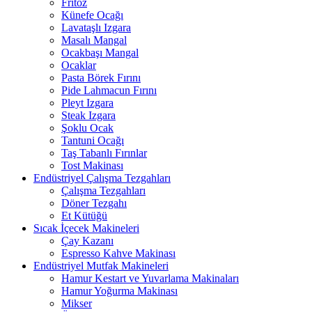
Fritöz
Künefe Ocağı
Lavataşlı Izgara
Masalı Mangal
Ocakbaşı Mangal
Ocaklar
Pasta Börek Fırını
Pide Lahmacun Fırını
Pleyt Izgara
Steak Izgara
Şoklu Ocak
Tantuni Ocağı
Taş Tabanlı Fırınlar
Tost Makinası
Endüstriyel Çalışma Tezgahları
Çalışma Tezgahları
Döner Tezgahı
Et Kütüğü
Sıcak İçecek Makineleri
Çay Kazanı
Espresso Kahve Makinası
Endüstriyel Mutfak Makineleri
Hamur Kestart ve Yuvarlama Makinaları
Hamur Yoğurma Makinası
Mikser