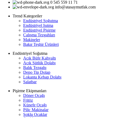
0 545 559 11 71
info@atasaymutfak.com
Trend Kategoriler
Endüstriyel Soğutma
Endüstriyel Isıtma
Endüstriyel Pişirme
Çalışma Tezgahları
Makineler
Bakır Teşhir Ürünleri
Endüstriyel Soğutma
Açık Büfe Kahvaltı
Açık Sütlük Dolabı
Balık Tezgahı
Depo Tip Dolap
Lokanta Kebap Dolabı
Salatbar
Pişirme Ekipmanları
Döner Ocağı
Fritöz
Künefe Ocağı
Piliç Makinalar
Şoklu Ocaklar