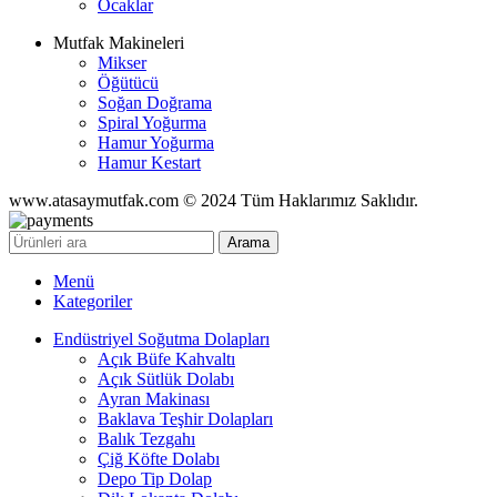
Ocaklar
Mutfak Makineleri
Mikser
Öğütücü
Soğan Doğrama
Spiral Yoğurma
Hamur Yoğurma
Hamur Kestart
www.atasaymutfak.com © 2024 Tüm Haklarımız Saklıdır.
Arama
Menü
Kategoriler
Endüstriyel Soğutma Dolapları
Açık Büfe Kahvaltı
Açık Sütlük Dolabı
Ayran Makinası
Baklava Teşhir Dolapları
Balık Tezgahı
Çiğ Köfte Dolabı
Depo Tip Dolap