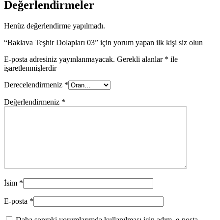
Değerlendirmeler
Henüz değerlendirme yapılmadı.
“Baklava Teşhir Dolapları 03” için yorum yapan ilk kişi siz olun
E-posta adresiniz yayınlanmayacak.
Gerekli alanlar
*
ile
işaretlenmişlerdir
Derecelendirmeniz
*
Değerlendirmeniz
*
İsim
*
E-posta
*
Daha sonraki yorumlarımda kullanılması için adım, e-posta