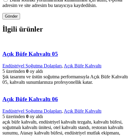
adresim ve site adresim bu tarayıcıya kaydedilsin.
İlgili ürünler
Açık Büfe Kahvaltı 05
Endüstriyel Soğutma Dolapları
,
Açık Büfe Kahvaltı
5 üzerinden
0
oy aldı
Şık tasarımı ve üstün soğutma performansıyla Açık Büfe Kahvaltı
05, kahvaltı sunumlarınıza profesyonellik katar.
Açık Büfe Kahvaltı 06
Endüstriyel Soğutma Dolapları
,
Açık Büfe Kahvaltı
5 üzerinden
0
oy aldı
açık büfe kahvaltı, endüstriyel kahvaltı tezgahı, kahvaltı büfesi,
soğutmalı kahvaltı ünitesi, otel kahvaltı standı, restoran kahvaltı
sunumu, Atasay kahvaltı büfesi, endüstriyel mutfak ekipmanı,