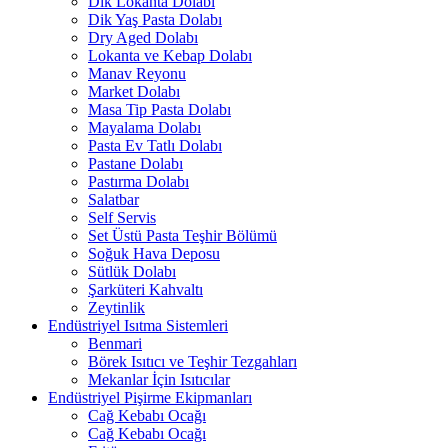
Dik Lokanta Dolabı
Dik Yaş Pasta Dolabı
Dry Aged Dolabı
Lokanta ve Kebap Dolabı
Manav Reyonu
Market Dolabı
Masa Tip Pasta Dolabı
Mayalama Dolabı
Pasta Ev Tatlı Dolabı
Pastane Dolabı
Pastırma Dolabı
Salatbar
Self Servis
Set Üstü Pasta Teşhir Bölümü
Soğuk Hava Deposu
Sütlük Dolabı
Şarküteri Kahvaltı
Zeytinlik
Endüstriyel Isıtma Sistemleri
Benmari
Börek Isıtıcı ve Teşhir Tezgahları
Mekanlar İçin Isıtıcılar
Endüstriyel Pişirme Ekipmanları
Cağ Kebabı Ocağı
Cağ Kebabı Ocağı