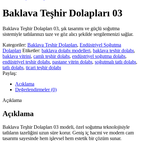
Baklava Teşhir Dolapları 03
Baklava Teşhir Dolapları 03, şık tasarımı ve güçlü soğutma
sistemiyle tatlılarınızı taze ve göz alıcı şekilde sergilemenizi sağlar.
Kategoriler:
Baklava Teşhir Dolapları
,
Endüstriyel Soğutma
Dolapları
Etiketler:
baklava dolabı modelleri
,
baklava teşhir dolabı
,
baklava vitrini
,
camlı teşhir dolabı
,
endüstriyel soğutma dolabı
,
endüstriyel teşhir dolabı
,
pastane vitrin dolabı
,
soğutmalı tatlı dolabı
,
tatlı dolabı
,
ticari teşhir dolabı
Paylaş:
Açıklama
Değerlendirmeler (0)
Açıklama
Açıklama
Baklava Teşhir Dolapları 03 modeli, özel soğutma teknolojisiyle
tatlıların tazeliğini uzun süre korur. Geniş iç hacmi ve modern cam
tasarımı sayesinde hem işlevsel hem estetik bir çözüm sunar.