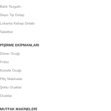
Balık Tezgahı
Depo Tip Dolap
Lokanta Kebap Dolabı
Salatbar
PIŞIRME EKIPMANLARI
Döner Ocağı
Fritöz
Künefe Ocağı
Piliç Makinalar
Şoklu Ocaklar
Ocaklar
MUTFAK MAKINELERI