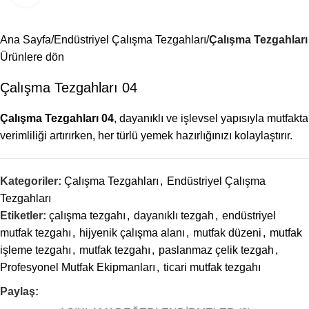
Menü
Ana Sayfa
Endüstriyel Çalışma Tezgahları
Çalışma Tezgahları
Ürünlere dön
Çalışma Tezgahları 04
Çalışma Tezgahları 04
, dayanıklı ve işlevsel yapısıyla mutfakta
verimliliği artırırken, her türlü yemek hazırlığınızı kolaylaştırır.
Kategoriler:
Çalışma Tezgahları
,
Endüstriyel Çalışma
Tezgahları
Etiketler:
çalışma tezgahı
,
dayanıklı tezgah
,
endüstriyel
mutfak tezgahı
,
hijyenik çalışma alanı
,
mutfak düzeni
,
mutfak
işleme tezgahı
,
mutfak tezgahı
,
paslanmaz çelik tezgah
,
Profesyonel Mutfak Ekipmanları
,
ticari mutfak tezgahı
Paylaş: