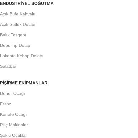
ENDÜSTRIYEL SOĞUTMA
Açık Büfe Kahvaltı
Açık Sütlük Dolabı
Balık Tezgahı
Depo Tip Dolap
Lokanta Kebap Dolabı
Salatbar
PIŞIRME EKIPMANLARI
Döner Ocağı
Fritöz
Künefe Ocağı
Piliç Makinalar
Şoklu Ocaklar