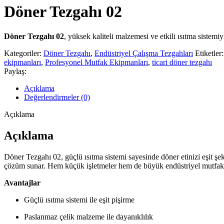
Döner Tezgahı 02
Döner Tezgahı 02
, yüksek kaliteli malzemesi ve etkili ısıtma sistem
Kategoriler:
Döner Tezgahı
,
Endüstriyel Çalışma Tezgahları
Etiketler:
ekipmanları
,
Profesyonel Mutfak Ekipmanları
,
ticari döner tezgahı
Paylaş:
Açıklama
Değerlendirmeler (0)
Açıklama
Açıklama
Döner Tezgahı 02, güçlü ısıtma sistemi sayesinde döner etinizi eşit şe
çözüm sunar. Hem küçük işletmeler hem de büyük endüstriyel mutfaklar i
Avantajlar
Güçlü ısıtma sistemi ile eşit pişirme
Paslanmaz çelik malzeme ile dayanıklılık