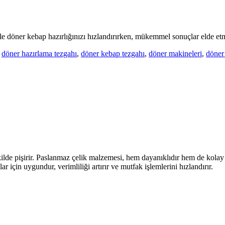
iyle döner kebap hazırlığınızı hızlandırırken, mükemmel sonuçlar elde etm
döner hazırlama tezgahı
,
döner kebap tezgahı
,
döner makineleri
,
döner
kilde pişirir. Paslanmaz çelik malzemesi, hem dayanıklıdır hem de kolay 
çin uygundur, verimliliği artırır ve mutfak işlemlerini hızlandırır.