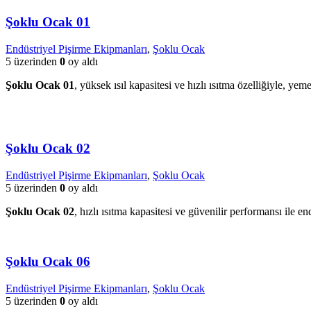
Şoklu Ocak 01
Endüstriyel Pişirme Ekipmanları
,
Şoklu Ocak
5 üzerinden
0
oy aldı
Şoklu Ocak 01
, yüksek ısıl kapasitesi ve hızlı ısıtma özelliğiyle, y
Şoklu Ocak 02
Endüstriyel Pişirme Ekipmanları
,
Şoklu Ocak
5 üzerinden
0
oy aldı
Şoklu Ocak 02
, hızlı ısıtma kapasitesi ve güvenilir performansı ile 
Şoklu Ocak 06
Endüstriyel Pişirme Ekipmanları
,
Şoklu Ocak
5 üzerinden
0
oy aldı