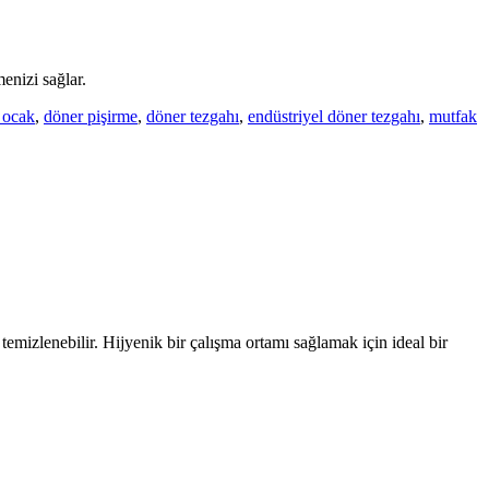
enizi sağlar.
 ocak
,
döner pişirme
,
döner tezgahı
,
endüstriyel döner tezgahı
,
mutfak
temizlenebilir. Hijyenik bir çalışma ortamı sağlamak için ideal bir