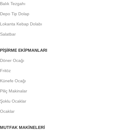
Balık Tezgahı
Depo Tip Dolap
Lokanta Kebap Dolabı
Salatbar
PIŞIRME EKIPMANLARI
Döner Ocağı
Fritöz
Künefe Ocağı
Piliç Makinalar
Şoklu Ocaklar
Ocaklar
MUTFAK MAKINELERI