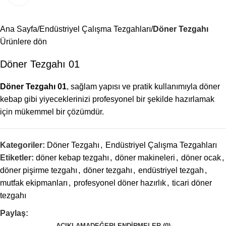
Menü
Ana Sayfa
Endüstriyel Çalışma Tezgahları
Döner Tezgahı
Ürünlere dön
Döner Tezgahı 01
Döner Tezgahı 01
, sağlam yapısı ve pratik kullanımıyla döner
kebap gibi yiyeceklerinizi profesyonel bir şekilde hazırlamak
için mükemmel bir çözümdür.
Kategoriler:
Döner Tezgahı
,
Endüstriyel Çalışma Tezgahları
Etiketler:
döner kebap tezgahı
,
döner makineleri
,
döner ocak
,
döner pişirme tezgahı
,
döner tezgahı
,
endüstriyel tezgah
,
mutfak ekipmanları
,
profesyonel döner hazırlık
,
ticari döner
tezgahı
Paylaş:
AÇIKLAMA
DEĞERLENDIRMELER (0)