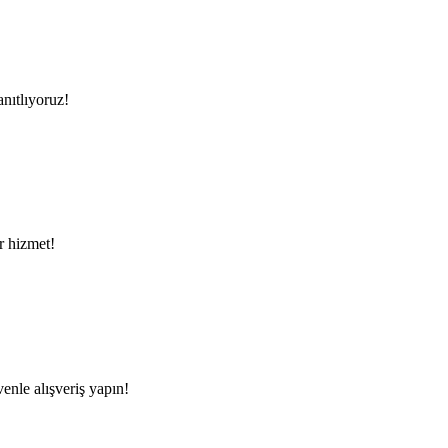
anıtlıyoruz!
ir hizmet!
venle alışveriş yapın!