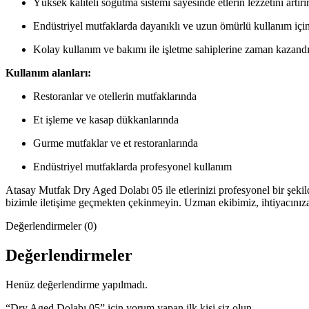
Yüksek kaliteli soğutma sistemi sayesinde etlerin lezzetini artırır
Endüstriyel mutfaklarda dayanıklı ve uzun ömürlü kullanım için 
Kolay kullanım ve bakımı ile işletme sahiplerine zaman kazandır
Kullanım alanları:
Restoranlar ve otellerin mutfaklarında
Et işleme ve kasap dükkanlarında
Gurme mutfaklar ve et restoranlarında
Endüstriyel mutfaklarda profesyonel kullanım
Atasay Mutfak Dry Aged Dolabı 05 ile etlerinizi profesyonel bir şekilde
bizimle iletişime geçmekten çekinmeyin. Uzman ekibimiz, ihtiyacını
Değerlendirmeler (0)
Değerlendirmeler
Henüz değerlendirme yapılmadı.
“Dry Aged Dolabı 05” için yorum yapan ilk kişi siz olun