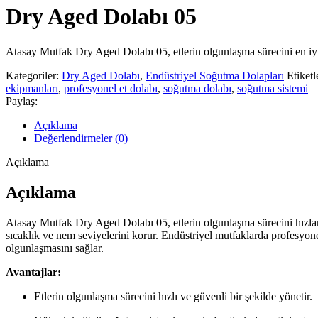
Dry Aged Dolabı 05
Atasay Mutfak Dry Aged Dolabı 05, etlerin olgunlaşma sürecini en iyi
Kategoriler:
Dry Aged Dolabı
,
Endüstriyel Soğutma Dolapları
Etiketl
ekipmanları
,
profesyonel et dolabı
,
soğutma dolabı
,
soğutma sistemi
Paylaş:
Açıklama
Değerlendirmeler (0)
Açıklama
Açıklama
Atasay Mutfak Dry Aged Dolabı 05, etlerin olgunlaşma sürecini hızlandır
sıcaklık ve nem seviyelerini korur. Endüstriyel mutfaklarda profesyone
olgunlaşmasını sağlar.
Avantajlar:
Etlerin olgunlaşma sürecini hızlı ve güvenli bir şekilde yönetir.