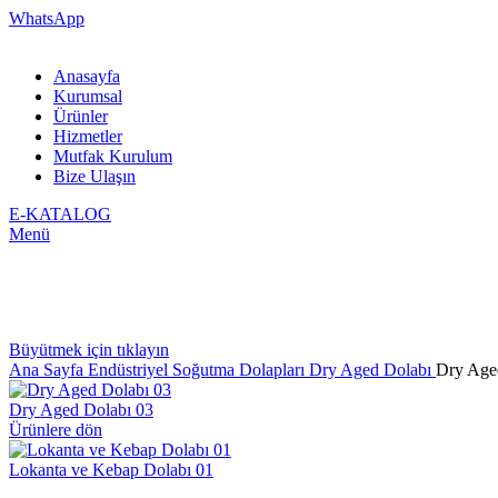
WhatsApp
Anasayfa
Kurumsal
Ürünler
Hizmetler
Mutfak Kurulum
Bize Ulaşın
E-KATALOG
Menü
Büyütmek için tıklayın
Ana Sayfa
Endüstriyel Soğutma Dolapları
Dry Aged Dolabı
Dry Age
Dry Aged Dolabı 03
Ürünlere dön
Lokanta ve Kebap Dolabı 01