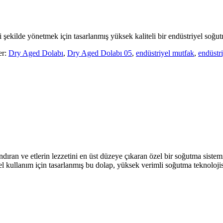
 şekilde yönetmek için tasarlanmış yüksek kaliteli bir endüstriyel soğ
er:
Dry Aged Dolabı
,
Dry Aged Dolabı 05
,
endüstriyel mutfak
,
endüstr
an ve etlerin lezzetini en üst düzeye çıkaran özel bir soğutma sistemine
l kullanım için tasarlanmış bu dolap, yüksek verimli soğutma teknolojisi