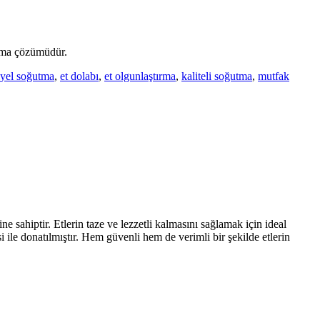
utma çözümüdür.
iyel soğutma
,
et dolabı
,
et olgunlaştırma
,
kaliteli soğutma
,
mutfak
 sahiptir. Etlerin taze ve lezzetli kalmasını sağlamak için ideal
 ile donatılmıştır. Hem güvenli hem de verimli bir şekilde etlerin