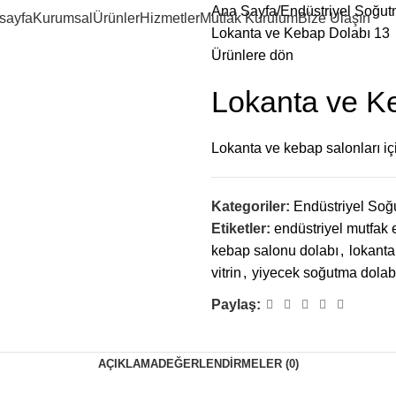
Ana Sayfa
Endüstriyel Soğut
sayfa
Kurumsal
Ürünler
Hizmetler
Mutfak Kurulum
Bize Ulaşın
Lokanta ve Kebap Dolabı 13
Ürünlere dön
Lokanta ve K
Lokanta ve kebap salonları iç
Kategoriler:
Endüstriyel Soğ
Etiketler:
endüstriyel mutfak
kebap salonu dolabı
,
lokanta
vitrin
,
yiyecek soğutma dolab
Paylaş:
AÇIKLAMA
DEĞERLENDIRMELER (0)