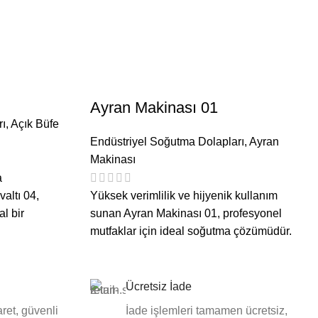
Ayran Makinası 01
rı
,
Açık Büfe
Endüstriyel Soğutma Dolapları
,
Ayran
Makinası
a
altı 04,
Yüksek verimlilik ve hijyenik kullanım
l bir
sunan Ayran Makinası 01, profesyonel
mutfaklar için ideal soğutma çözümüdür.
Ücretsiz İade
ret, güvenli
İade işlemleri tamamen ücretsiz,