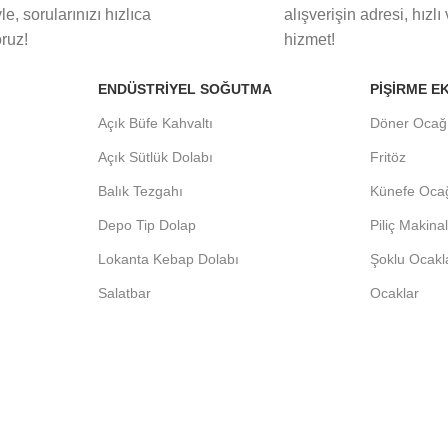
le, sorularınızı hızlıca
alışverişin adresi, hızlı
oruz!
hizmet!
ENDÜSTRIYEL SOĞUTMA
PIŞIRME E
Açık Büfe Kahvaltı
Döner Ocağ
Açık Sütlük Dolabı
Fritöz
Balık Tezgahı
Künefe Oca
Depo Tip Dolap
Piliç Makina
Lokanta Kebap Dolabı
Şoklu Ocakl
Salatbar
Ocaklar