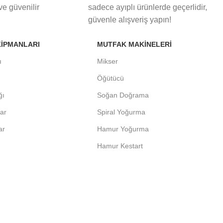
 ve güvenilir
sadece ayıplı ürünlerde geçerlidir,
güvenle alışveriş yapın!
KIPMANLARI
MUTFAK MAKINELERI
ı
Mikser
Öğütücü
ğı
Soğan Doğrama
lar
Spiral Yoğurma
ar
Hamur Yoğurma
Hamur Kestart