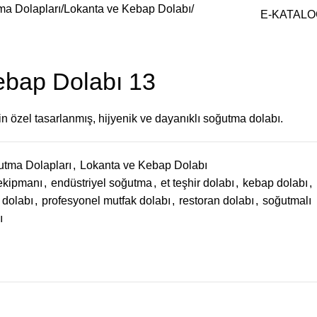
ma Dolapları
Lokanta ve Kebap Dolabı
E-KATALO
ebap Dolabı 13
in özel tasarlanmış, hijyenik ve dayanıklı soğutma dolabı.
utma Dolapları
,
Lokanta ve Kebap Dolabı
 ekipmanı
,
endüstriyel soğutma
,
et teşhir dolabı
,
kebap dolabı
,
 dolabı
,
profesyonel mutfak dolabı
,
restoran dolabı
,
soğutmalı
ı