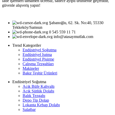
İade işlemleri tamamen ücretsiz, sadece ayıplı ürünlerde geçerlidir,
güvenle alışveriş yapın!
Şabanoğlu, 62. Sk. No:40, 55330
Tekkeköy/Samsun
0 545 559 11 71
info@atasaymutfak.com
Trend Kategoriler
Endüstriyel Soğutma
Endüstriyel Isıtma
Endüstriyel Pişirme
Çalışma Tezgahları
Makineler
Bakır Teşhir Ürünleri
Endüstriyel Soğutma
Açık Büfe Kahvaltı
Açık Sütlük Dolabı
Balık Tezgahı
Depo Tip Dolap
Lokanta Kebap Dolabı
Salatbar