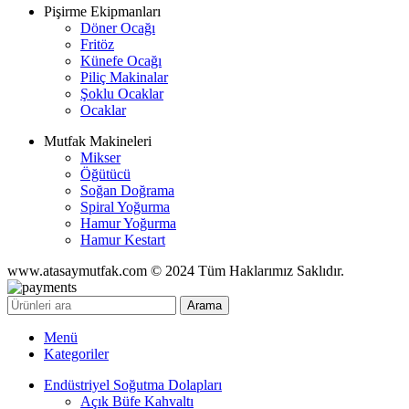
Pişirme Ekipmanları
Döner Ocağı
Fritöz
Künefe Ocağı
Piliç Makinalar
Şoklu Ocaklar
Ocaklar
Mutfak Makineleri
Mikser
Öğütücü
Soğan Doğrama
Spiral Yoğurma
Hamur Yoğurma
Hamur Kestart
www.atasaymutfak.com © 2024 Tüm Haklarımız Saklıdır.
Arama
Menü
Kategoriler
Endüstriyel Soğutma Dolapları
Açık Büfe Kahvaltı