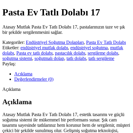
Pasta Ev Tatlı Dolabı 17
Atasay Mutfak Pasta Ev Tatlı Dolabı 17, pastalarınızın taze ve şık
bir şekilde sergilenmesini sağlar.
Kategoriler:
Endüstriyel Soğutma Dolapları
,
Pasta Ev Tatlı Dolabı
Etiketler:
endüstriyel mutfak dolabı
,
endüstriyel soğutma
,
mutfak
dolabı
,
Pasta ev tatlı dolabı
,
pastacılık dolabı
,
sergileme dolabı
,
soğutma sistemi
,
soğutmalı dolap
,
tatlı dolabı
,
tatlı sergileme
Paylaş:
Açıklama
Değerlendirmeler (0)
Açıklama
Açıklama
Atasay Mutfak Pasta Ev Tatlı Dolabı 17, estetik tasarımı ve güçlü
soğutma sistemi ile mükemmel bir performans sunar. Şık cam
tasarımı sayesinde tatlılarınız hem korunur hem de sergilenir, müşteri
çekici bir şekilde sunulmuş olur. Gelişmiş soğutma teknolojisi,