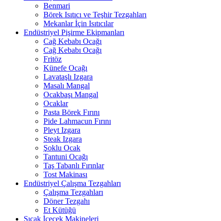
Benmari
Börek Isıtıcı ve Teşhir Tezgahları
Mekanlar İçin Isıtıcılar
Endüstriyel Pişirme Ekipmanları
Cağ Kebabı Ocağı
Cağ Kebabı Ocağı
Fritöz
Künefe Ocağı
Lavataşlı Izgara
Masalı Mangal
Ocakbaşı Mangal
Ocaklar
Pasta Börek Fırını
Pide Lahmacun Fırını
Pleyt Izgara
Steak Izgara
Şoklu Ocak
Tantuni Ocağı
Taş Tabanlı Fırınlar
Tost Makinası
Endüstriyel Çalışma Tezgahları
Çalışma Tezgahları
Döner Tezgahı
Et Kütüğü
Sıcak İçecek Makineleri