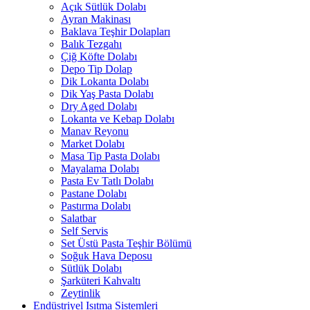
Açık Sütlük Dolabı
Ayran Makinası
Baklava Teşhir Dolapları
Balık Tezgahı
Çiğ Köfte Dolabı
Depo Tip Dolap
Dik Lokanta Dolabı
Dik Yaş Pasta Dolabı
Dry Aged Dolabı
Lokanta ve Kebap Dolabı
Manav Reyonu
Market Dolabı
Masa Tip Pasta Dolabı
Mayalama Dolabı
Pasta Ev Tatlı Dolabı
Pastane Dolabı
Pastırma Dolabı
Salatbar
Self Servis
Set Üstü Pasta Teşhir Bölümü
Soğuk Hava Deposu
Sütlük Dolabı
Şarküteri Kahvaltı
Zeytinlik
Endüstriyel Isıtma Sistemleri