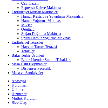
Çay Kazanı
Espresso Kahve Makinası
Endüstriyel Mutfak Makineleri
Hamur Kestart ve Yuvarlama Makinaları
Hamur Yoğurma Makinası
Mikser
Öğütücü
Soğan Doğrama Makinası
Spiral Hamur Yoğurma Makinası
Endüstriyel Teraziler
Hayvan Tartım Terazisi
Teraziler
Bakır Teşhir Ürünleri
Bakır İskender Sunum Tabakları
Masa Üstü Ekipmanlar
Dispenser Peçetelik
Masa ve Sandalyeler
Anasayfa
Kurumsal
Ürünler
Hizmetler
Mutfak Kurulum
Bize Ulaşın