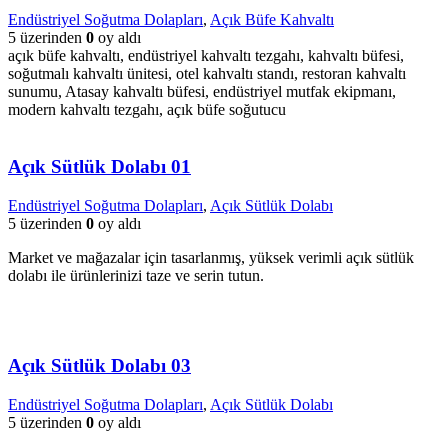
Endüstriyel Soğutma Dolapları
,
Açık Büfe Kahvaltı
5 üzerinden
0
oy aldı
açık büfe kahvaltı, endüstriyel kahvaltı tezgahı, kahvaltı büfesi,
soğutmalı kahvaltı ünitesi, otel kahvaltı standı, restoran kahvaltı
sunumu, Atasay kahvaltı büfesi, endüstriyel mutfak ekipmanı,
modern kahvaltı tezgahı, açık büfe soğutucu
Açık Sütlük Dolabı 01
Endüstriyel Soğutma Dolapları
,
Açık Sütlük Dolabı
5 üzerinden
0
oy aldı
Market ve mağazalar için tasarlanmış, yüksek verimli açık sütlük
dolabı ile ürünlerinizi taze ve serin tutun.
Açık Sütlük Dolabı 03
Endüstriyel Soğutma Dolapları
,
Açık Sütlük Dolabı
5 üzerinden
0
oy aldı