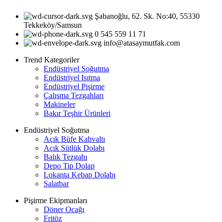
Şabanoğlu, 62. Sk. No:40, 55330
Tekkeköy/Samsun
0 545 559 11 71
info@atasaymutfak.com
Trend Kategoriler
Endüstriyel Soğutma
Endüstriyel Isıtma
Endüstriyel Pişirme
Çalışma Tezgahları
Makineler
Bakır Teşhir Ürünleri
Endüstriyel Soğutma
Açık Büfe Kahvaltı
Açık Sütlük Dolabı
Balık Tezgahı
Depo Tip Dolap
Lokanta Kebap Dolabı
Salatbar
Pişirme Ekipmanları
Döner Ocağı
Fritöz