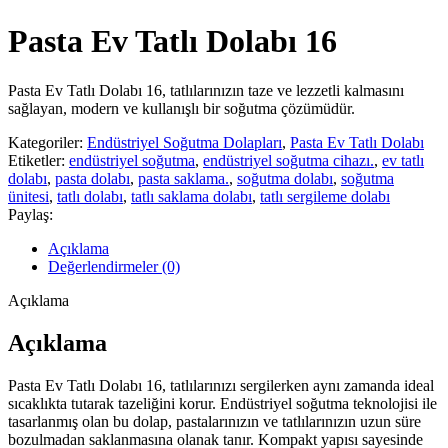
Pasta Ev Tatlı Dolabı 16
Pasta Ev Tatlı Dolabı 16, tatlılarınızın taze ve lezzetli kalmasını
sağlayan, modern ve kullanışlı bir soğutma çözümüdür.
Kategoriler:
Endüstriyel Soğutma Dolapları
,
Pasta Ev Tatlı Dolabı
Etiketler:
endüstriyel soğutma
,
endüstriyel soğutma cihazı.
,
ev tatlı
dolabı
,
pasta dolabı
,
pasta saklama.
,
soğutma dolabı
,
soğutma
ünitesi
,
tatlı dolabı
,
tatlı saklama dolabı
,
tatlı sergileme dolabı
Paylaş:
Açıklama
Değerlendirmeler (0)
Açıklama
Açıklama
Pasta Ev Tatlı Dolabı 16, tatlılarınızı sergilerken aynı zamanda ideal
sıcaklıkta tutarak tazeliğini korur. Endüstriyel soğutma teknolojisi ile
tasarlanmış olan bu dolap, pastalarınızın ve tatlılarınızın uzun süre
bozulmadan saklanmasına olanak tanır. Kompakt yapısı sayesinde