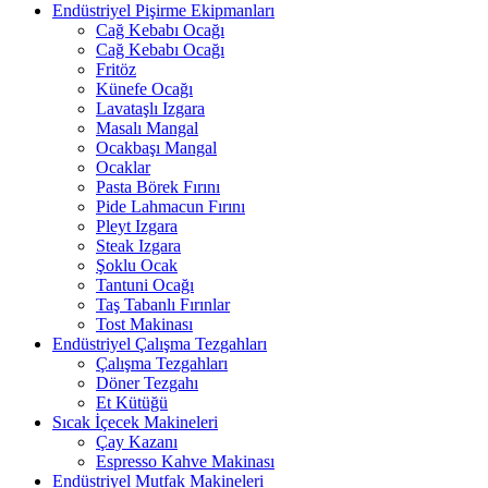
Endüstriyel Pişirme Ekipmanları
Cağ Kebabı Ocağı
Cağ Kebabı Ocağı
Fritöz
Künefe Ocağı
Lavataşlı Izgara
Masalı Mangal
Ocakbaşı Mangal
Ocaklar
Pasta Börek Fırını
Pide Lahmacun Fırını
Pleyt Izgara
Steak Izgara
Şoklu Ocak
Tantuni Ocağı
Taş Tabanlı Fırınlar
Tost Makinası
Endüstriyel Çalışma Tezgahları
Çalışma Tezgahları
Döner Tezgahı
Et Kütüğü
Sıcak İçecek Makineleri
Çay Kazanı
Espresso Kahve Makinası
Endüstriyel Mutfak Makineleri