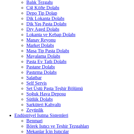
Balık Tezgahı
Çiğ Köfte Dolabı
Depo Tip Dolap
Dik Lokanta Dolabı
Dik Yaş Pasta Dolabı
Dry Aged Dolabı
Lokanta ve Kebap Dolabı
Manav Reyonu
Market Dolabı
Masa Tip Pasta Dolabı
Mayalama Dolabı
Pasta Ev Tatlı Dolabı
Pastane Dolabı
Pastırma Dolabı
Salatbar
Self Servis
Set Üstü Pasta Teşhir Bölümü
Soğuk Hava Deposu
Sütlük Dolabı
Şarküteri Kahvaltı
Zeytinlik
Endüstriyel Isıtma Sistemleri
Benmari
Börek Isıtıcı ve Teşhir Tezgahları
Mekanlar İçin Isıtıcılar