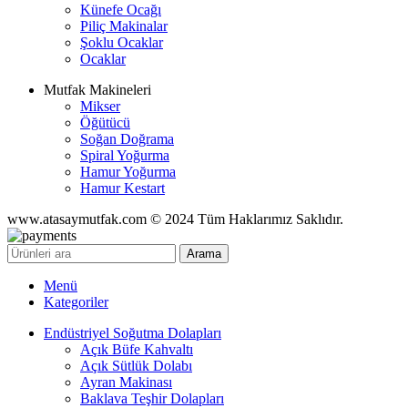
Künefe Ocağı
Piliç Makinalar
Şoklu Ocaklar
Ocaklar
Mutfak Makineleri
Mikser
Öğütücü
Soğan Doğrama
Spiral Yoğurma
Hamur Yoğurma
Hamur Kestart
www.atasaymutfak.com © 2024 Tüm Haklarımız Saklıdır.
Arama
Menü
Kategoriler
Endüstriyel Soğutma Dolapları
Açık Büfe Kahvaltı
Açık Sütlük Dolabı
Ayran Makinası
Baklava Teşhir Dolapları