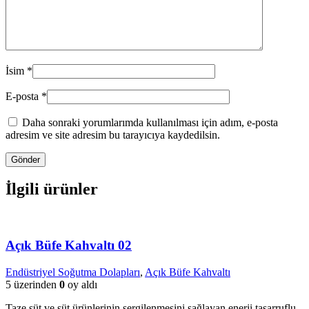
İsim
*
E-posta
*
Daha sonraki yorumlarımda kullanılması için adım, e-posta
adresim ve site adresim bu tarayıcıya kaydedilsin.
İlgili ürünler
Açık Büfe Kahvaltı 02
Endüstriyel Soğutma Dolapları
,
Açık Büfe Kahvaltı
5 üzerinden
0
oy aldı
Taze süt ve süt ürünlerinin sergilenmesini sağlayan enerji tasarruflu