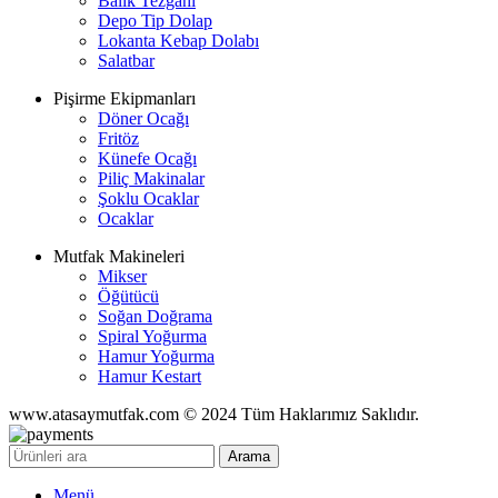
Balık Tezgahı
Depo Tip Dolap
Lokanta Kebap Dolabı
Salatbar
Pişirme Ekipmanları
Döner Ocağı
Fritöz
Künefe Ocağı
Piliç Makinalar
Şoklu Ocaklar
Ocaklar
Mutfak Makineleri
Mikser
Öğütücü
Soğan Doğrama
Spiral Yoğurma
Hamur Yoğurma
Hamur Kestart
www.atasaymutfak.com © 2024 Tüm Haklarımız Saklıdır.
Arama
Menü