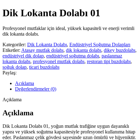
Dik Lokanta Dolabı 01
Profesyonel mutfaklar için ideal, yüksek kapasiteli ve enerji verimli
dik lokanta dolabı.
Kategoriler:
Dik Lokanta Dolabı
,
Endüstriyel Soğutma Dolapları
Etiketler:
Atasay mutfak dolabı
,
dik lokanta dolabı
,
dikey buzdolabı
,
endüstriyel dik dolap
,
endüstriyel soğutma dolabı
,
paslanmaz
lokanta dolabı
,
profesyonel mutfak dolabı
,
restoran tipi buzdolabı
,
soğuk dolap
,
ticari buzdolabı
Paylaş:
Açıklama
Değerlendirmeler (0)
Açıklama
Açıklama
Dik Lokanta Dolabı 01, yoğun mutfak trafiğine uygun dayanıklı
yapısı ve yüksek soğutma kapasitesiyle profesyonel kullanıma hitap
eder. Paslanmaz çelik gövdesi sayesinde uzun ömürlü ve hijyeniktir.