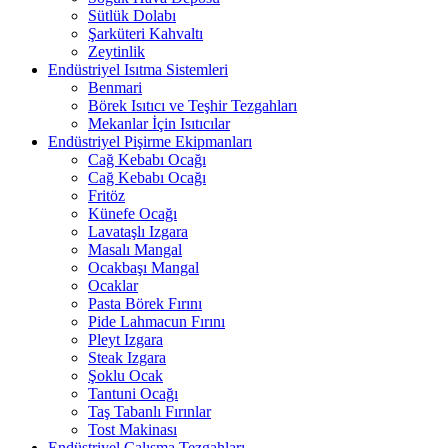
Sütlük Dolabı
Şarküteri Kahvaltı
Zeytinlik
Endüstriyel Isıtma Sistemleri
Benmari
Börek Isıtıcı ve Teşhir Tezgahları
Mekanlar İçin Isıtıcılar
Endüstriyel Pişirme Ekipmanları
Cağ Kebabı Ocağı
Cağ Kebabı Ocağı
Fritöz
Künefe Ocağı
Lavataşlı Izgara
Masalı Mangal
Ocakbaşı Mangal
Ocaklar
Pasta Börek Fırını
Pide Lahmacun Fırını
Pleyt Izgara
Steak Izgara
Şoklu Ocak
Tantuni Ocağı
Taş Tabanlı Fırınlar
Tost Makinası
Endüstriyel Çalışma Tezgahları