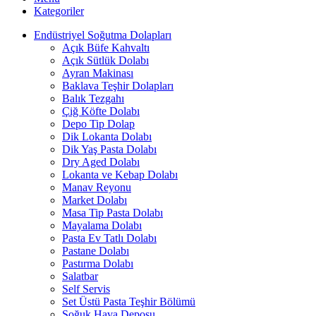
Kategoriler
Endüstriyel Soğutma Dolapları
Açık Büfe Kahvaltı
Açık Sütlük Dolabı
Ayran Makinası
Baklava Teşhir Dolapları
Balık Tezgahı
Çiğ Köfte Dolabı
Depo Tip Dolap
Dik Lokanta Dolabı
Dik Yaş Pasta Dolabı
Dry Aged Dolabı
Lokanta ve Kebap Dolabı
Manav Reyonu
Market Dolabı
Masa Tip Pasta Dolabı
Mayalama Dolabı
Pasta Ev Tatlı Dolabı
Pastane Dolabı
Pastırma Dolabı
Salatbar
Self Servis
Set Üstü Pasta Teşhir Bölümü
Soğuk Hava Deposu