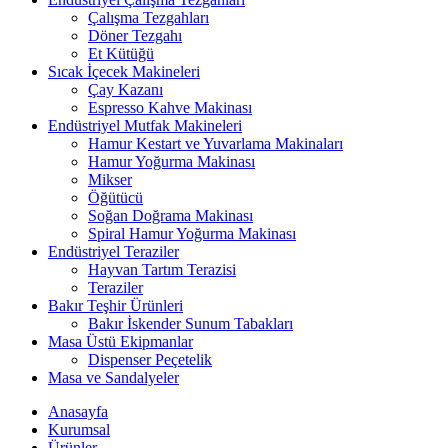
Çalışma Tezgahları
Döner Tezgahı
Et Kütüğü
Sıcak İçecek Makineleri
Çay Kazanı
Espresso Kahve Makinası
Endüstriyel Mutfak Makineleri
Hamur Kestart ve Yuvarlama Makinaları
Hamur Yoğurma Makinası
Mikser
Öğütücü
Soğan Doğrama Makinası
Spiral Hamur Yoğurma Makinası
Endüstriyel Teraziler
Hayvan Tartım Terazisi
Teraziler
Bakır Teşhir Ürünleri
Bakır İskender Sunum Tabakları
Masa Üstü Ekipmanlar
Dispenser Peçetelik
Masa ve Sandalyeler
Anasayfa
Kurumsal
Ürünler