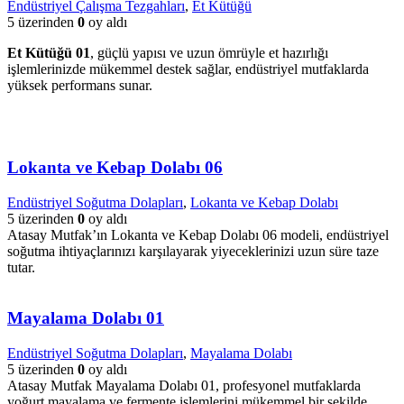
Endüstriyel Çalışma Tezgahları
,
Et Kütüğü
5 üzerinden
0
oy aldı
Et Kütüğü 01
, güçlü yapısı ve uzun ömrüyle et hazırlığı
işlemlerinizde mükemmel destek sağlar, endüstriyel mutfaklarda
yüksek performans sunar.
Lokanta ve Kebap Dolabı 06
Endüstriyel Soğutma Dolapları
,
Lokanta ve Kebap Dolabı
5 üzerinden
0
oy aldı
Atasay Mutfak’ın Lokanta ve Kebap Dolabı 06 modeli, endüstriyel
soğutma ihtiyaçlarınızı karşılayarak yiyeceklerinizi uzun süre taze
tutar.
Mayalama Dolabı 01
Endüstriyel Soğutma Dolapları
,
Mayalama Dolabı
5 üzerinden
0
oy aldı
Atasay Mutfak Mayalama Dolabı 01, profesyonel mutfaklarda
yoğurt mayalama ve fermente işlemlerini mükemmel bir şekilde