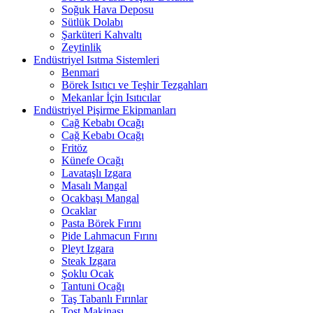
Soğuk Hava Deposu
Sütlük Dolabı
Şarküteri Kahvaltı
Zeytinlik
Endüstriyel Isıtma Sistemleri
Benmari
Börek Isıtıcı ve Teşhir Tezgahları
Mekanlar İçin Isıtıcılar
Endüstriyel Pişirme Ekipmanları
Cağ Kebabı Ocağı
Cağ Kebabı Ocağı
Fritöz
Künefe Ocağı
Lavataşlı Izgara
Masalı Mangal
Ocakbaşı Mangal
Ocaklar
Pasta Börek Fırını
Pide Lahmacun Fırını
Pleyt Izgara
Steak Izgara
Şoklu Ocak
Tantuni Ocağı
Taş Tabanlı Fırınlar
Tost Makinası