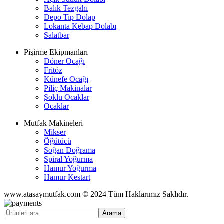
Balık Tezgahı
Depo Tip Dolap
Lokanta Kebap Dolabı
Salatbar
Pişirme Ekipmanları
Döner Ocağı
Fritöz
Künefe Ocağı
Piliç Makinalar
Şoklu Ocaklar
Ocaklar
Mutfak Makineleri
Mikser
Öğütücü
Soğan Doğrama
Spiral Yoğurma
Hamur Yoğurma
Hamur Kestart
www.atasaymutfak.com © 2024 Tüm Haklarımız Saklıdır.
Arama