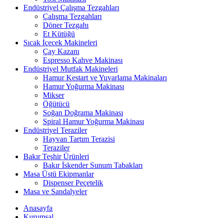
Endüstriyel Çalışma Tezgahları
Çalışma Tezgahları
Döner Tezgahı
Et Kütüğü
Sıcak İçecek Makineleri
Çay Kazanı
Espresso Kahve Makinası
Endüstriyel Mutfak Makineleri
Hamur Kestart ve Yuvarlama Makinaları
Hamur Yoğurma Makinası
Mikser
Öğütücü
Soğan Doğrama Makinası
Spiral Hamur Yoğurma Makinası
Endüstriyel Teraziler
Hayvan Tartım Terazisi
Teraziler
Bakır Teşhir Ürünleri
Bakır İskender Sunum Tabakları
Masa Üstü Ekipmanlar
Dispenser Peçetelik
Masa ve Sandalyeler
Anasayfa
Kurumsal