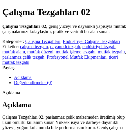
Çalışma Tezgahları 02
Çalışma Tezgahları 02
, geniş yüzeyi ve dayanıklı yapısıyla mutfak
çalışmalarınızı kolaylaştırır, pratik ve verimli bir alan sunar.
Kategoriler:
Çalışma Tezgahları
,
Endüstriyel Çalışma Tezgahları
Etiketler:
çalışma tezgahı
,
dayanıklı tezgah
,
endüstriyel tezgah
,
mutfak alanı
,
mutfak düzeni
,
mutfak işleme tezgahı
,
mutfak tezgahı
,
paslanmaz çelik tezgah
,
Profesyonel Mutfak Ekipmanları
,
ticari
mutfak tezgahı
Paylaş:
Açıklama
Değerlendirmeler (0)
Açıklama
Açıklama
Çalışma Tezgahları 02, paslanmaz çelik malzemeden üretilmiş olup
uzun ömürlü kullanım sunar. Yüksek ısıya ve darbeye dayanıklı
yüzeyi, yoğun kullanımda bile performansını korur. Geniş çalışma