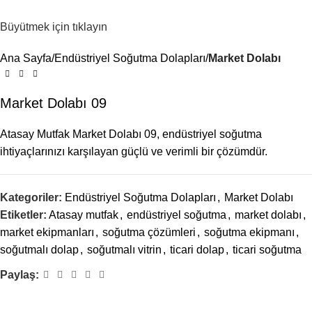
Menü
Büyütmek için tıklayın
Ana Sayfa
Endüstriyel Soğutma Dolapları
Market Dolabı
Market Dolabı 09
Atasay Mutfak Market Dolabı 09, endüstriyel soğutma
ihtiyaçlarınızı karşılayan güçlü ve verimli bir çözümdür.
Kategoriler:
Endüstriyel Soğutma Dolapları
,
Market Dolabı
Etiketler:
Atasay mutfak
,
endüstriyel soğutma
,
market dolabı
,
market ekipmanları
,
soğutma çözümleri
,
soğutma ekipmanı
,
soğutmalı dolap
,
soğutmalı vitrin
,
ticari dolap
,
ticari soğutma
Paylaş: