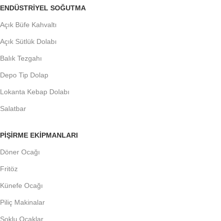
ENDÜSTRIYEL SOĞUTMA
Açık Büfe Kahvaltı
Açık Sütlük Dolabı
Balık Tezgahı
Depo Tip Dolap
Lokanta Kebap Dolabı
Salatbar
PIŞIRME EKIPMANLARI
Döner Ocağı
Fritöz
Künefe Ocağı
Piliç Makinalar
Şoklu Ocaklar