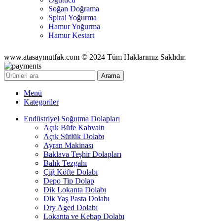
Soğan Doğrama
Spiral Yoğurma
Hamur Yoğurma
Hamur Kestart
www.atasaymutfak.com © 2024 Tüm Haklarımız Saklıdır.
Arama
Menü
Kategoriler
Endüstriyel Soğutma Dolapları
Açık Büfe Kahvaltı
Açık Sütlük Dolabı
Ayran Makinası
Baklava Teşhir Dolapları
Balık Tezgahı
Çiğ Köfte Dolabı
Depo Tip Dolap
Dik Lokanta Dolabı
Dik Yaş Pasta Dolabı
Dry Aged Dolabı
Lokanta ve Kebap Dolabı