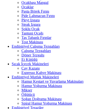
Ocakbaşı Mangal
Ocaklar
Pasta Börek Fırını
Pide Lahmacun Fırını
Pleyt Izgara
Steak Izgara
Şoklu Ocak
Tantuni Ocağı
Taş Tabanlı Fırınlar
Tost Makinası
Endüstriyel Çalışma Tezgahları
Çalışma Tezgahları
Döner Tezgahı
Et Kütüğü
Sıcak İçecek Makineleri
Çay Kazanı
Espresso Kahve Makinası
Endüstriyel Mutfak Makineleri
Hamur Kestart ve Yuvarlama Makinaları
Hamur Yoğurma Makinası
Mikser
Öğütücü
Soğan Doğrama Makinası
Spiral Hamur Yoğurma Makinası
Endüstriyel Teraziler