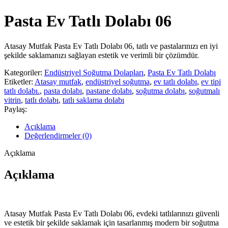
Pasta Ev Tatlı Dolabı 06
Atasay Mutfak Pasta Ev Tatlı Dolabı 06, tatlı ve pastalarınızı en iyi
şekilde saklamanızı sağlayan estetik ve verimli bir çözümdür.
Kategoriler:
Endüstriyel Soğutma Dolapları
,
Pasta Ev Tatlı Dolabı
Etiketler:
Atasay mutfak
,
endüstriyel soğutma
,
ev tatlı dolabı
,
ev tipi
tatlı dolabı.
,
pasta dolabı
,
pastane dolabı
,
soğutma dolabı
,
soğutmalı
vitrin
,
tatlı dolabı
,
tatlı saklama dolabı
Paylaş:
Açıklama
Değerlendirmeler (0)
Açıklama
Açıklama
Atasay Mutfak Pasta Ev Tatlı Dolabı 06, evdeki tatlılarınızı güvenli
ve estetik bir şekilde saklamak için tasarlanmış modern bir soğutma