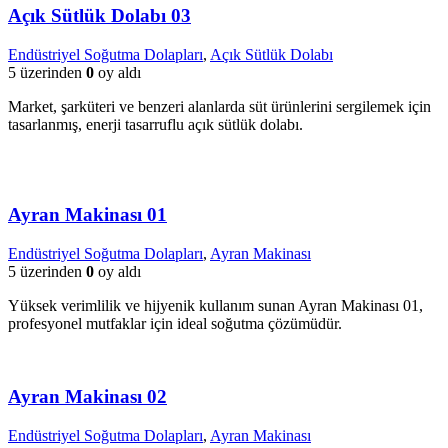
Açık Sütlük Dolabı 03
Endüstriyel Soğutma Dolapları
,
Açık Sütlük Dolabı
5 üzerinden
0
oy aldı
Market, şarküteri ve benzeri alanlarda süt ürünlerini sergilemek için
tasarlanmış, enerji tasarruflu açık sütlük dolabı.
Ayran Makinası 01
Endüstriyel Soğutma Dolapları
,
Ayran Makinası
5 üzerinden
0
oy aldı
Yüksek verimlilik ve hijyenik kullanım sunan Ayran Makinası 01,
profesyonel mutfaklar için ideal soğutma çözümüdür.
Ayran Makinası 02
Endüstriyel Soğutma Dolapları
,
Ayran Makinası