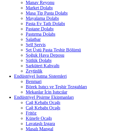
Manav Reyonu
Market Dolabı
Masa Tip Pasta Dolabı
Mayalama Dolabı
Pasta Ev Tatlı Dolabı
Pastane Dolabı
Pastırma Dolabı
Salatbar
Self Servis
Set Üstü Pasta Teşhir Bölümü
Soğuk Hava Deposu
Sütlük Dolabı
Şarküteri Kahvaltı
Zeytinlik
Endüstriyel Isıtma Sistemleri
Benmari
Börek Isıtıcı ve Teşhir Tezgahları
Mekanlar İçin Isıtıcılar
Endüstriyel Pişirme Ekipmanları
Cağ Kebabı Ocağı
Cağ Kebabı Ocağı
Fritöz
Künefe Ocağı
Lavataşlı Izgara
Masalı Mangal