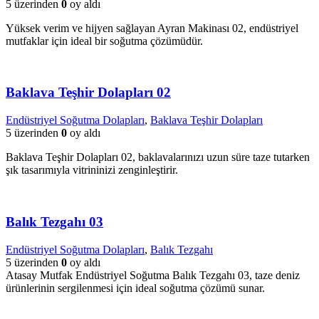
5 üzerinden
0
oy aldı
Yüksek verim ve hijyen sağlayan Ayran Makinası 02, endüstriyel
mutfaklar için ideal bir soğutma çözümüdür.
Baklava Teşhir Dolapları 02
Endüstriyel Soğutma Dolapları
,
Baklava Teşhir Dolapları
5 üzerinden
0
oy aldı
Baklava Teşhir Dolapları 02, baklavalarınızı uzun süre taze tutarken
şık tasarımıyla vitrininizi zenginleştirir.
Balık Tezgahı 03
Endüstriyel Soğutma Dolapları
,
Balık Tezgahı
5 üzerinden
0
oy aldı
Atasay Mutfak Endüstriyel Soğutma Balık Tezgahı 03, taze deniz
ürünlerinin sergilenmesi için ideal soğutma çözümü sunar.