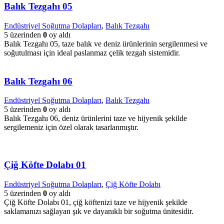
Balık Tezgahı 05
Endüstriyel Soğutma Dolapları
,
Balık Tezgahı
5 üzerinden
0
oy aldı
Balık Tezgahı 05, taze balık ve deniz ürünlerinin sergilenmesi ve
soğutulması için ideal paslanmaz çelik tezgah sistemidir.
Balık Tezgahı 06
Endüstriyel Soğutma Dolapları
,
Balık Tezgahı
5 üzerinden
0
oy aldı
Balık Tezgahı 06, deniz ürünlerini taze ve hijyenik şekilde
sergilemeniz için özel olarak tasarlanmıştır.
Çiğ Köfte Dolabı 01
Endüstriyel Soğutma Dolapları
,
Çiğ Köfte Dolabı
5 üzerinden
0
oy aldı
Çiğ Köfte Dolabı 01, çiğ köftenizi taze ve hijyenik şekilde
saklamanızı sağlayan şık ve dayanıklı bir soğutma ünitesidir.